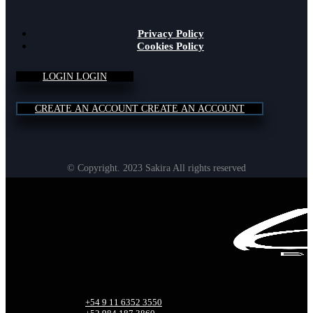
Privacy Policy
Cookies Policy
L
O
G
I
N
L
O
G
I
N
C
R
E
A
T
E
A
N
A
C
C
O
U
N
T
C
R
E
A
T
E
A
N
A
C
C
O
U
N
T
© Copyright. 2023 Sakira All rights reserved
+54 9 11 6352 3550