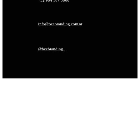
+52 984 187 3860
info@beebranding.com.ar
@beebranding_