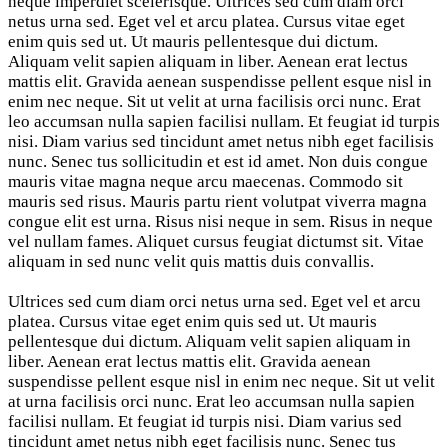
neque imperdiet scelerisque. Ultrices sed cum diam orci
netus urna sed. Eget vel et arcu platea. Cursus vitae eget
enim quis sed ut. Ut mauris pellentesque dui dictum.
Aliquam velit sapien aliquam in liber. Aenean erat lectus
mattis elit. Gravida aenean suspendisse pellent esque nisl in
enim nec neque. Sit ut velit at urna facilisis orci nunc. Erat
leo accumsan nulla sapien facilisi nullam. Et feugiat id turpis
nisi. Diam varius sed tincidunt amet netus nibh eget facilisis
nunc. Senec tus sollicitudin et est id amet. Non duis congue
mauris vitae magna neque arcu maecenas. Commodo sit
mauris sed risus. Mauris partu rient volutpat viverra magna
congue elit est urna. Risus nisi neque in sem. Risus in neque
vel nullam fames. Aliquet cursus feugiat dictumst sit. Vitae
aliquam in sed nunc velit quis mattis duis convallis.
Ultrices sed cum diam orci netus urna sed. Eget vel et arcu
platea. Cursus vitae eget enim quis sed ut. Ut mauris
pellentesque dui dictum. Aliquam velit sapien aliquam in
liber. Aenean erat lectus mattis elit. Gravida aenean
suspendisse pellent esque nisl in enim nec neque. Sit ut velit
at urna facilisis orci nunc. Erat leo accumsan nulla sapien
facilisi nullam. Et feugiat id turpis nisi. Diam varius sed
tincidunt amet netus nibh eget facilisis nunc. Senec tus